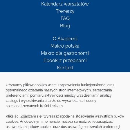
Kalendarz warsztatów
Trenerzy
FAQ
Blog
O Akademii
Makro polska
Makro dla gastronomii
Ebooki z przepisami
Kontakt
Newsletter
Używamy plików cookies w celu zapewnienia funkcjonalności oraz
optymalnego działania naszych stron internetowych, zarządzania
Bądź w kontakcie z MAKRO
preferencjami, pomiaru aktywności między urządzeniami, analizy
zasięgu i wyszukiwania a także do wyświetlania i oceny
spersonalizowanych treści i reklam.
ZAPISZ SIĘ NA
NEWSLETTER
Klikając „Zgadzam się” wyrażasz zgodę na stosowanie wszystkich plików
cookies. W dowolnym momencie możesz samodzielnie zarządzać
ustawieniami plików cookies oraz dostosować je do swoich preferencji,