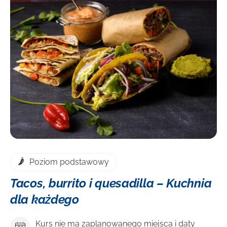
DOWIEDZ SIĘ WIĘCEJ
Cena
Poziom podstawowy
Tacos, burrito i quesadilla – Kuchnia
dla każdego
Kurs nie ma zaplanowanego miejsca i daty