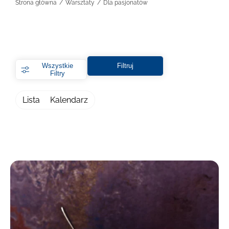
Strona główna
Warsztaty
Dla pasjonatów
Wszystkie
Filtruj
Filtry
Lista
Kalendarz
Filtry
Wybierz lokalizację
Warszawa
Kraków
Online