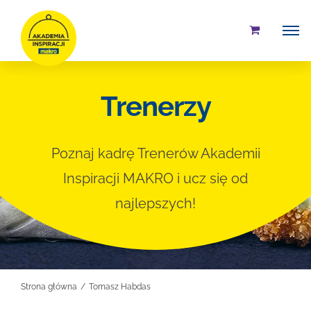
Przejdź
do
zawartości
Trenerzy
Poznaj kadrę Trenerów Akademii
Inspiracji MAKRO i ucz się od
najlepszych!
Strona główna
Tomasz Habdas