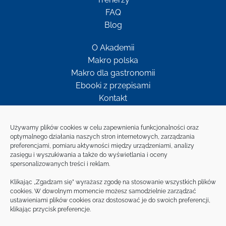
FAQ
Blog
O Akademii
Makro polska
Makro dla gastronomii
Ebooki z przepisami
Kontakt
Newsletter
Używamy plików cookies w celu zapewnienia funkcjonalności oraz
optymalnego działania naszych stron internetowych, zarządzania
preferencjami, pomiaru aktywności między urządzeniami, analizy
Bądź w kontakcie z MAKRO
zasięgu i wyszukiwania a także do wyświetlania i oceny
spersonalizowanych treści i reklam.
ZAPISZ SIĘ NA
Klikając „Zgadzam się” wyrażasz zgodę na stosowanie wszystkich plików
NEWSLETTER
cookies. W dowolnym momencie możesz samodzielnie zarządzać
ustawieniami plików cookies oraz dostosować je do swoich preferencji,
klikając przycisk preferencje.