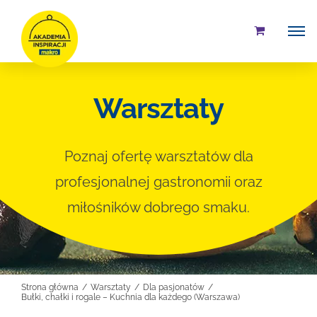
Przejdź
do
zawartości
Warsztaty
Poznaj ofertę warsztatów dla
profesjonalnej gastronomii oraz
miłośników dobrego smaku.
Strona główna
Warsztaty
Dla pasjonatów
Bułki, chałki i rogale – Kuchnia dla każdego (Warszawa)