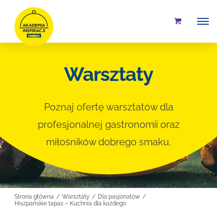
Przejdź
do
zawartości
Warsztaty
Poznaj ofertę warsztatów dla
profesjonalnej gastronomii oraz
miłośników dobrego smaku.
Strona główna
Warsztaty
Dla pasjonatów
Hiszpańskie tapas – Kuchnia dla każdego