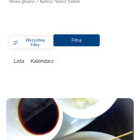
Strona główna
Bartosz "Snecz" Dębski
Wszystkie
Filtruj
Filtry
Lista
Kalendarz
Filtry
Wybierz lokalizację
Warszawa
Kraków
Online