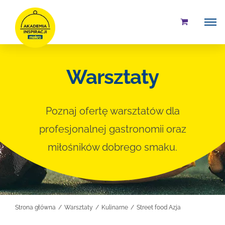
Przejdź
do
zawartości
Warsztaty
Poznaj ofertę warsztatów dla
profesjonalnej gastronomii oraz
miłośników dobrego smaku.
Strona główna
Warsztaty
Kulinarne
Street food Azja