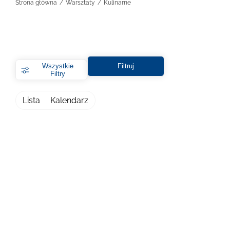
Strona główna
Warsztaty
Kulinarne
Wszystkie
Filtruj
Filtry
Lista
Kalendarz
Filtry
Wybierz lokalizację
Warszawa
Kraków
Online
DOWIEDZ SIĘ WIĘCEJ