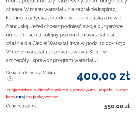
i coraz popularniejszy nadziewany serem burger juicy
cheese. W menu warsztatu nie zabraknie inspiracji
kuchnią azjatycką, południowo-europejską a nawet -
francuską. Jeżeli chcesz podnieść swoje burgerowe
umiejętności na kolejny poziom ten warsztat jest
właśnie dla Ciebie! Warsztat trwa w godz. 10:00-16:30.
W cenie warsztatu przerwa kawowa. Kliknij w
szczegóły i sprawdź program warsztatu!
400,00
zł
Cena dla klientów Makro
Twoja zniżka dla klientów Makro nie jest aktywna, uzupełnij numer
karty
tutaj
aby ją aktywować
550,00
zł
Cena regularna: