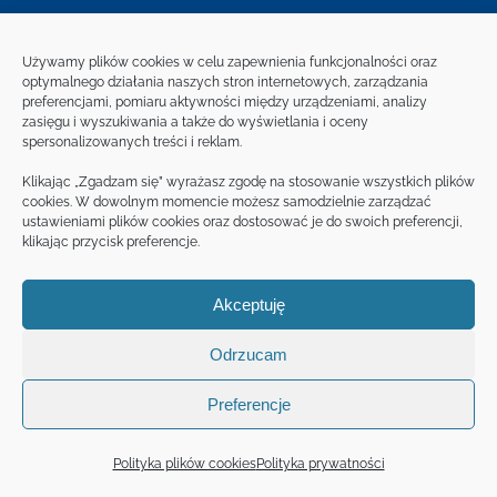
Używamy plików cookies w celu zapewnienia funkcjonalności oraz
optymalnego działania naszych stron internetowych, zarządzania
preferencjami, pomiaru aktywności między urządzeniami, analizy
zasięgu i wyszukiwania a także do wyświetlania i oceny
spersonalizowanych treści i reklam.
Klikając „Zgadzam się” wyrażasz zgodę na stosowanie wszystkich plików
cookies. W dowolnym momencie możesz samodzielnie zarządzać
Warsztaty
ustawieniami plików cookies oraz dostosować je do swoich preferencji,
Kalendarz warsztatów
klikając przycisk preferencje.
Trenerzy
FAQ
Akceptuję
Blog
Odrzucam
O Akademii
Makro polska
Preferencje
Makro dla gastronomii
Ebooki z przepisami
Polityka plików cookies
Polityka prywatności
Kontakt