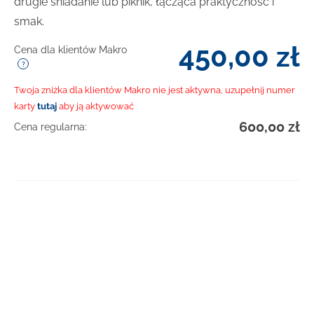
drugie śniadanie lub piknik, łącząca praktyczność i
smak.
450,00
zł
Cena dla klientów Makro
Twoja zniżka dla klientów Makro nie jest aktywna, uzupełnij numer
karty
tutaj
aby ją aktywować
600,00
zł
Cena regularna:
DOWIEDZ SIĘ WIĘCEJ