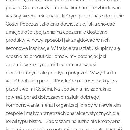
pokaże Ci co znaczy autorska kuchnia i jak zbudować
własny wizerunek smaku, którym przekonasz do siebie
Gości. Podczas szkolenia dowiesz się, jak trenować
umiejętność spojrzenia na codziennie dostępne
produkty w nowy sposób i jak znajdować w nich
sezonowe inspiracje. W trakcie warsztatu skupimy się
właśnie na produkcie i omówimy potencjał jaki
drzemie w każdym z nich
w ramach sztuki
niecodziennych ale prostych połączeń. Wszystko to
wokół polskich produktów, które na nowo odkryjesz
przed swoimi Gośćmi. Na spotkaniu nie zabraknie
również porad dotyczących sztuki d
obrego
komponowania menu i organizacji pracy w niewielkim
zespole i małych wnętrzach charakterystycznych dla
lokali typu bistro.
"Zapraszam na luźne ale kreatywne,
inspirujące, osobiste spotkanie z moją filozofią kuchni i