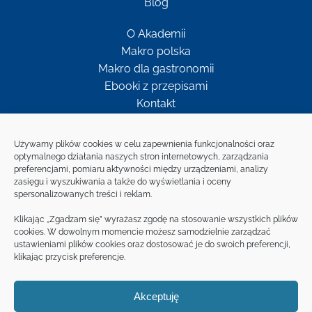
Blog
O Akademii
Makro polska
Makro dla gastronomii
Ebooki z przepisami
Kontakt
Newsletter
Używamy plików cookies w celu zapewnienia funkcjonalności oraz
optymalnego działania naszych stron internetowych, zarządzania
preferencjami, pomiaru aktywności między urządzeniami, analizy
Bądź w kontakcie z MAKRO
zasięgu i wyszukiwania a także do wyświetlania i oceny
spersonalizowanych treści i reklam.
ZAPISZ SIĘ NA
Klikając „Zgadzam się” wyrażasz zgodę na stosowanie wszystkich plików
NEWSLETTER
cookies. W dowolnym momencie możesz samodzielnie zarządzać
ustawieniami plików cookies oraz dostosować je do swoich preferencji,
klikając przycisk preferencje.
Akceptuję
© MAKRO Cash and Carry Polska S.A 2020