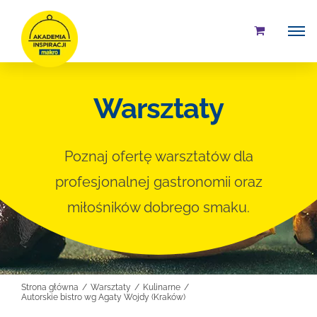
Przejdź
do
zawartości
Warsztaty
Poznaj ofertę warsztatów dla
profesjonalnej gastronomii oraz
miłośników dobrego smaku.
Strona główna
Warsztaty
Kulinarne
Autorskie bistro wg Agaty Wojdy (Kraków)