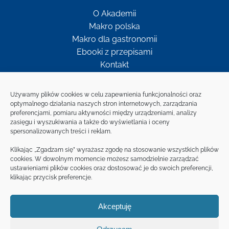
O Akademii
Makro polska
Makro dla gastronomii
Ebooki z przepisami
Kontakt
Newsletter
Używamy plików cookies w celu zapewnienia funkcjonalności oraz
optymalnego działania naszych stron internetowych, zarządzania
preferencjami, pomiaru aktywności między urządzeniami, analizy
Bądź w kontakcie z MAKRO
zasięgu i wyszukiwania a także do wyświetlania i oceny
spersonalizowanych treści i reklam.
ZAPISZ SIĘ NA
Klikając „Zgadzam się” wyrażasz zgodę na stosowanie wszystkich plików
NEWSLETTER
cookies. W dowolnym momencie możesz samodzielnie zarządzać
ustawieniami plików cookies oraz dostosować je do swoich preferencji,
klikając przycisk preferencje.
Akceptuję
© MAKRO Cash and Carry Polska S.A 2020
Regulamin klienta
|
Polityka prywatności
|
Polityka plików