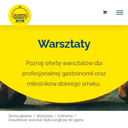
Przejdź
do
zawartości
Warsztaty
Poznaj ofertę warsztatów dla
profesjonalnej gastronomii oraz
miłośników dobrego smaku.
Strona główna
Warsztaty
Kulinarne
Dwudniowy warsztat: Ryba od głowy do ogona