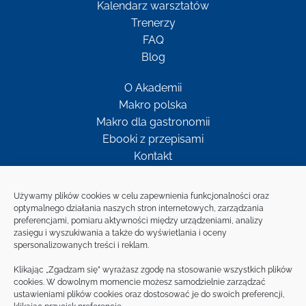
Kalendarz warsztatów
Trenerzy
FAQ
Blog
O Akademii
Makro polska
Makro dla gastronomii
Ebooki z przepisami
Kontakt
Newsletter
Używamy plików cookies w celu zapewnienia funkcjonalności oraz
optymalnego działania naszych stron internetowych, zarządzania
preferencjami, pomiaru aktywności między urządzeniami, analizy
Bądź w kontakcie z MAKRO
zasięgu i wyszukiwania a także do wyświetlania i oceny
spersonalizowanych treści i reklam.
ZAPISZ SIĘ NA
Klikając „Zgadzam się” wyrażasz zgodę na stosowanie wszystkich plików
NEWSLETTER
cookies. W dowolnym momencie możesz samodzielnie zarządzać
ustawieniami plików cookies oraz dostosować je do swoich preferencji,