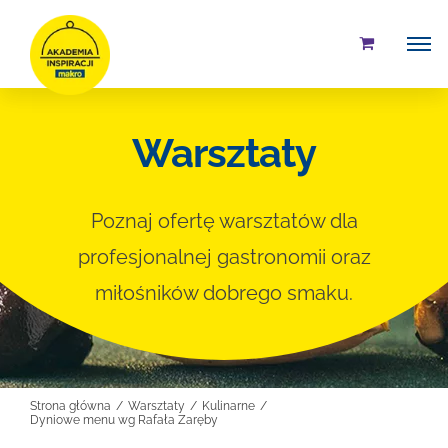
Przejdź
do
zawartości
Warsztaty
Poznaj ofertę warsztatów dla
profesjonalnej gastronomii oraz
miłośników dobrego smaku.
Strona główna
Warsztaty
Kulinarne
Dyniowe menu wg Rafała Zaręby