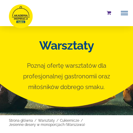
Przejdź
do
zawartości
Warsztaty
Poznaj ofertę warsztatów dla
profesjonalnej gastronomii oraz
miłośników dobrego smaku.
Strona główna
Warsztaty
Cukiernicze
Jesienne desery w monoporcjach (Warszawa)