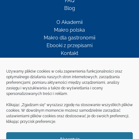
FAQ
Blog
O Akademii
Makro polska
Makro dla gastronomii
Ebooki z przepisami
Kontakt
Newsletter
Używamy plików cookies w celu zapewnienia funkcjonalności oraz
optymalnego działania naszych stron internetowych, zarządzania
preferencjami, pomiaru aktywności między urządzeniami, analizy
Bądź w kontakcie z MAKRO
zasięgu i wyszukiwania a także do wyświetlania i oceny
spersonalizowanych treści i reklam.
ZAPISZ SIĘ NA
Klikając „Zgadzam się” wyrażasz zgodę na stosowanie wszystkich plików
NEWSLETTER
cookies. W dowolnym momencie możesz samodzielnie zarządzać
ustawieniami plików cookies oraz dostosować je do swoich preferencji,
klikając przycisk preferencje.