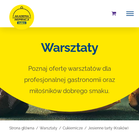
Przejdź
do
zawartości
Warsztaty
Poznaj ofertę warsztatów dla
profesjonalnej gastronomii oraz
miłośników dobrego smaku.
Strona główna
Warsztaty
Cukiernicze
Jesienne tarty (Kraków)