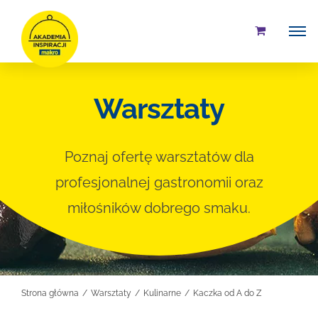
Przejdź
do
zawartości
Warsztaty
Poznaj ofertę warsztatów dla
profesjonalnej gastronomii oraz
miłośników dobrego smaku.
Strona główna
Warsztaty
Kulinarne
Kaczka od A do Z