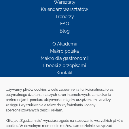
Warsztaty
Kalendarz warsztatów
Trenerzy
FAQ
Blog
O Akademii
Makro polska
Makro dla gastronomii
Ebooki z przepisami
Kontakt
Newsletter
Używamy plików cookies w celu zapewnienia funkcjonalności oraz
optymalnego działania naszych stron internetowych, zarządzania
preferencjami, pomiaru aktywności między urządzeniami, analizy
Bądź w kontakcie z MAKRO
zasięgu i wyszukiwania a także do wyświetlania i oceny
spersonalizowanych treści i reklam.
ZAPISZ SIĘ NA
Klikając „Zgadzam się” wyrażasz zgodę na stosowanie wszystkich plików
NEWSLETTER
cookies. W dowolnym momencie możesz samodzielnie zarządzać