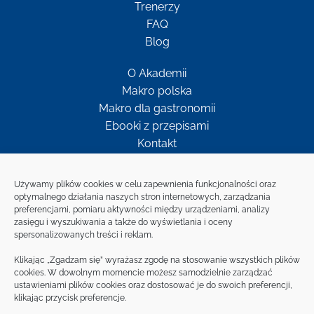
Trenerzy
FAQ
Blog
O Akademii
Makro polska
Makro dla gastronomii
Ebooki z przepisami
Kontakt
Newsletter
Używamy plików cookies w celu zapewnienia funkcjonalności oraz
optymalnego działania naszych stron internetowych, zarządzania
preferencjami, pomiaru aktywności między urządzeniami, analizy
Bądź w kontakcie z MAKRO
zasięgu i wyszukiwania a także do wyświetlania i oceny
spersonalizowanych treści i reklam.
ZAPISZ SIĘ NA
Klikając „Zgadzam się” wyrażasz zgodę na stosowanie wszystkich plików
NEWSLETTER
cookies. W dowolnym momencie możesz samodzielnie zarządzać
ustawieniami plików cookies oraz dostosować je do swoich preferencji,
klikając przycisk preferencje.