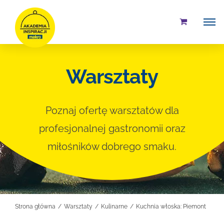
Przejdź
do
zawartości
Warsztaty
Poznaj ofertę warsztatów dla
profesjonalnej gastronomii oraz
miłośników dobrego smaku.
Strona główna
Warsztaty
Kulinarne
Kuchnia włoska: Piemont