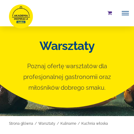
Przejdź
do
zawartości
Warsztaty
Poznaj ofertę warsztatów dla
profesjonalnej gastronomii oraz
miłośników dobrego smaku.
Strona główna
Warsztaty
Kulinarne
Kuchnia włoska