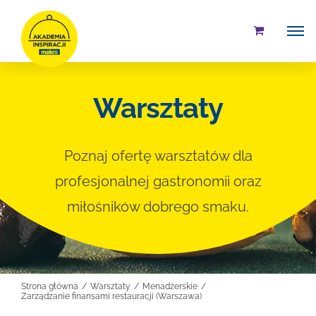
Przejdź
do
zawartości
Warsztaty
Poznaj ofertę warsztatów dla
profesjonalnej gastronomii oraz
miłośników dobrego smaku.
Strona główna
Warsztaty
Menadżerskie
Zarządzanie finansami restauracji (Warszawa)