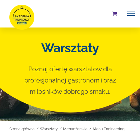
Przejdź
do
zawartości
Warsztaty
Poznaj ofertę warsztatów dla
profesjonalnej gastronomii oraz
miłośników dobrego smaku.
Strona główna
Warsztaty
Menadżerskie
Menu Engineering