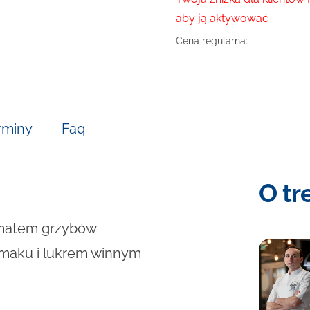
aby ją aktywować
Cena regularna:
rminy
Faq
O tr
omatem grzybów
 maku i lukrem winnym