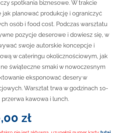
 czy spotkania biznesowe. W trakcie
ę jak planować produkcję i ograniczyć
ch osób i food cost. Podczas warsztatu
ywne pozycje deserowe i dowiesz się, w
wywać swoje autorskie koncepcje i
rową w cateringu okolicznościowym, jak
yjne świąteczne smaki w nowoczesnym
ektowanie eksponować desery w
cjowych. Warsztat trwa w godzinach 10-
u przerwa kawowa i lunch.
0,00
zł
 Makro nie jest aktywna, uzupełnij numer karty
tutaj