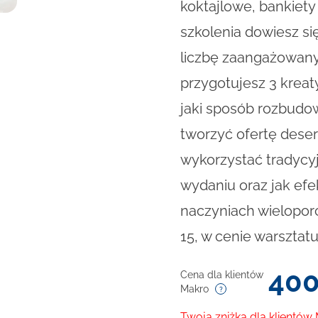
koktajlowe, bankiety
szkolenia dowiesz si
liczbę zaangażowany
przygotujesz 3 kreat
jaki sposób rozbudo
tworzyć ofertę dese
wykorzystać tradyc
wydaniu oraz jak ef
naczyniach wielopor
15, w cenie warsztat
40
Cena dla klientów
Makro
Twoja zniżka dla klientów