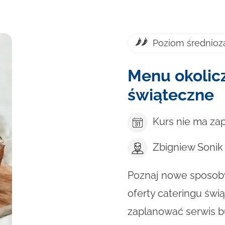
Poziom średnio
Menu okolic
świąteczne
Kurs nie ma za
Zbigniew Sonik
Poznaj nowe sposoby 
oferty cateringu świ
zaplanować serwis b