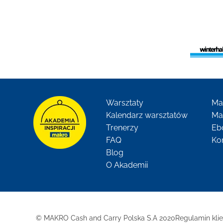
Warsztaty
Ma
Kalendarz warsztatów
Ma
Trenerzy
Eb
FAQ
Ko
Blog
O Akademii
© MAKRO Cash and Carry Polska S.A 2020
Regulamin kli