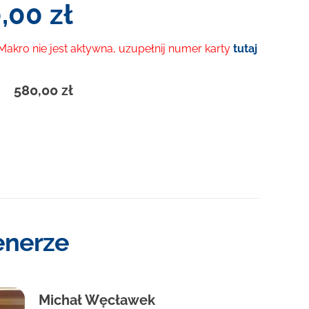
0,00
zł
 Makro nie jest aktywna, uzupełnij numer karty
tutaj
580,00
zł
enerze
Michał Węcławek