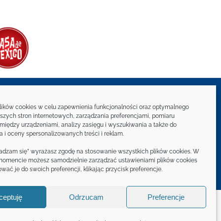
Newsletter
ków cookies w celu zapewnienia funkcjonalności oraz optymalnego
aszych stron internetowych, zarządzania preferencjami, pomiaru
między urządzeniami, analizy zasięgu i wyszukiwania a także do
ądź w kontakcie z MAKRO
a i oceny spersonalizowanych treści i reklam.
gadzam się” wyrażasz zgodę na stosowanie wszystkich plików cookies. W
ZAPISZ SIĘ NA NEWSLETTER
omencie możesz samodzielnie zarządzać ustawieniami plików cookies
wać je do swoich preferencji, klikając przycisk preferencje.
ceptuję
Odrzucam
Preferencje
 Prawne
Facebook
YouTube
Instagram