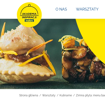
Przejdź
O NAS
WARSZTATY
do
zawartości
Strona główna
Warsztaty
Kulinarne
Zimna płyta: menu ba