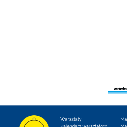
Warsztaty
Ma
Kalendarz warsztatów
Ma