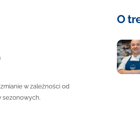
O tr
m
mianie w zależności od
w sezonowych.