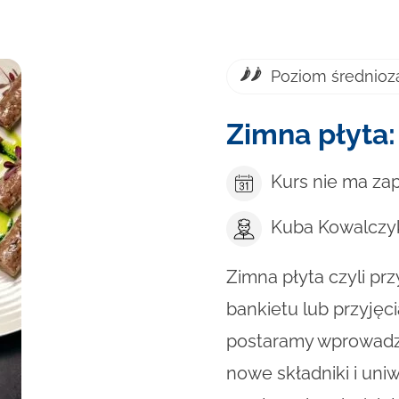
Poziom średnio
Zimna płyta
Kurs nie ma za
Kuba Kowalczy
Zimna płyta czyli pr
bankietu lub przyję
postaramy wprowadzi
nowe składniki i uni