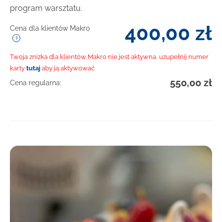
program warsztatu.
400,00
zł
Cena dla klientów Makro
Twoja zniżka dla klientów Makro nie jest aktywna, uzupełnij numer
karty
tutaj
aby ją aktywować
550,00
zł
Cena regularna: