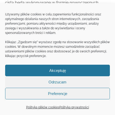
cista będą wykonywane w formie nowoczesnych
mono deserów o różnych strukturach składających się
Używamy plików cookies w celu zapewnienia funkcjonalności oraz
z wielu elementów z stosowanie nowoczesnych
optymalnego działania naszych stron internetowych, zarządzania
technik z zastosowaniem na potrzeby menu
preferencjami, pomiaru aktywności między urządzeniami, analizy
zasięgu i wyszukiwania a także do wyświetlania i oceny
zróżnicowanych lokali gastronomicznych. Warsztat
spersonalizowanych treści i reklam.
trwa w godzinach 10-15. Kliknij w szczegóły i sprawdź
Klikając „Zgadzam się” wyrażasz zgodę na stosowanie wszystkich plików
program warsztatu.
cookies. W dowolnym momencie możesz samodzielnie zarządzać
ustawieniami plików cookies oraz dostosować je do swoich preferencji,
400,00
zł
Cena dla klientów Makro
klikając przycisk preferencje.
Akceptuję
Twoja zniżka dla klientów Makro nie jest aktywna, uzupełnij numer
karty
tutaj
aby ją aktywować
Odrzucam
550,00
zł
Cena regularna:
Preferencje
Polityka plików cookies
Polityka prywatności