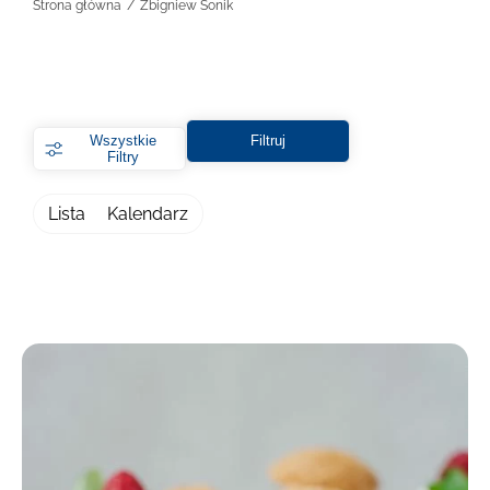
Strona główna
Zbigniew Sonik
Wszystkie
Filtruj
Filtry
Lista
Kalendarz
Filtry
Wybierz lokalizację
Warszawa
Kraków
Online