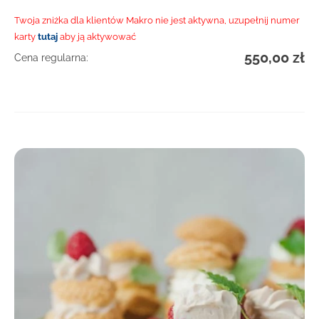
Twoja zniżka dla klientów Makro nie jest aktywna, uzupełnij numer
karty
tutaj
aby ją aktywować
550,00
zł
Cena regularna:
DOWIEDZ SIĘ WIĘCEJ